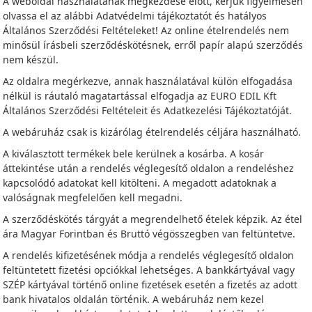
A weboldal használatának megkezdése előtt, kérjük figyelmesen
olvassa el az alábbi Adatvédelmi tájékoztatót és hatályos
Általános Szerződési Feltételeket! Az online ételrendelés nem
minősül írásbeli szerződéskötésnek, erről papír alapú szerződés
nem készül.
Az oldalra megérkezve, annak használatával külön elfogadása
nélkül is ráutaló magatartással elfogadja az EURO EDIL Kft
Általános Szerződési Feltételeit és Adatkezelési Tájékoztatóját.
A webáruház csak is kizárólag ételrendelés céljára használható.
A kiválasztott termékek bele kerülnek a kosárba. A kosár
áttekintése után a rendelés véglegesítő oldalon a rendeléshez
kapcsolódó adatokat kell kitölteni. A megadott adatoknak a
valóságnak megfelelően kell megadni.
A szerződéskötés tárgyát a megrendelhető ételek képzik. Az étel
ára Magyar Forintban és Bruttó végösszegben van feltüntetve.
A rendelés kifizetésének módja a rendelés véglegesítő oldalon
feltüntetett fizetési opciókkal lehetséges. A bankkártyával vagy
SZÉP kártyával történő online fizetések esetén a fizetés az adott
bank hivatalos oldalán történik. A webáruház nem kezel