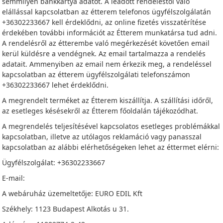
semmilyen bankkártya adatot. A leadott rendeléstől való
elállással kapcsolatban az étterem telefonos ügyfélszolgálatán
+36302233667 kell érdeklődni, az online fizetés visszatérítése
érdekében további információt az Étterem munkatársa tud adni.
A rendelésről az étterembe való megérkezését követően email
kerül küldésre a vendégnek. Az email tartalmazza a rendelés
adatait. Ammenyiben az email nem érkezik meg, a rendeléssel
kapcsolatban az étterem ügyfélszolgálati telefonszámon
+36302233667 lehet érdeklődni.
A megrendelt terméket az Étterem kiszállítja. A szállítási időről,
az esetleges késésekről az Étterem főoldalán tájékozódhat.
A megrendelés teljesítésével kapcsolatos esetleges problémákkal
kapcsolatban, illetve az utólagos reklamáció vagy panasszal
kapcsolatban az alábbi elérhetőségeken lehet az éttermet elérni:
Ügyfélszolgálat: +36302233667
E-mail:
A webáruház üzemeltetője: EURO EDIL Kft
Székhely: 1123 Budapest Alkotás u 31.